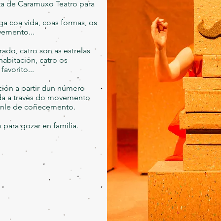
ta de Caramuxo Teatro para
ga coa vida, coas formas, os
vemento...
rado, catro son as estrelas
abitación, catro os
avorito...
ción a partir dun número
ida a través do movemento
anle de coñecemento.
para gozar en familia.