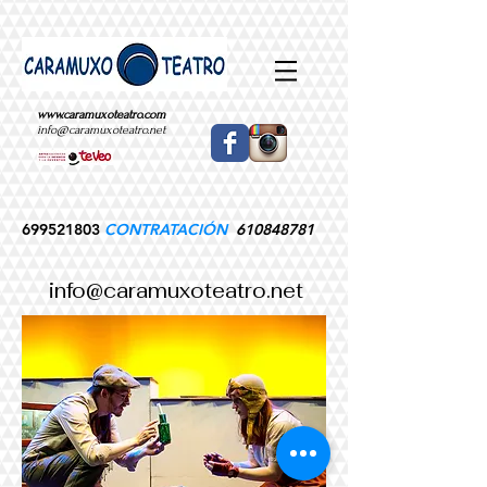
www.caramuxoteatro.com
info@caramuxoteatro.net
699521803
CONTRATACIÓN
610848781
info@caramuxoteatro.net